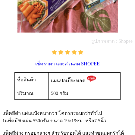
รูปภาพจาก : Shopee
เช็คราคา และส่วนลด SHOPEE
ชื่อสินค้า
แผ่นปอเปี๊ยะทอด
ปริมาณ
500 กรัม
แพ็คสีดำ แผ่นแป้งหนากว่า โคตรกรอบกว่าทั่วไป
1แพ็คมี50แผ่น 550กรัม ขนาด 19×19ซม. หรือ7.5นิ้ว
แพ็คสีม่วง กรอบกลางๆ สำหรับทอดได้ และทำขนมผูกรักได้