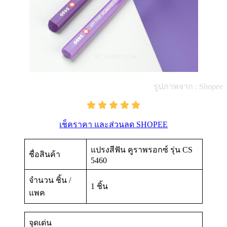
รูปภาพจาก : Shopee
เช็คราคา และส่วนลด SHOPEE
แปรงสีฟัน คูราพรอกซ์ รุ่น CS
ชื่อสินค้า
5460
จำนวน ชิ้น /
1 ชิ้น
แพค
จุดเด่น