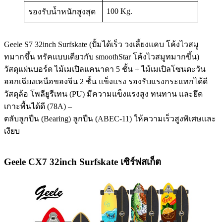
100 Kg.
รองรับน้ำหนักสูงสุด
Geele S7 32inch Surfskate (ปั้มได้เร็ว วงเลี้ยงแคบ โค้งไวสมู
ทมากขึ้น ทรัคแบบเดียวกับ smoothStar โค้งไวสมูทมากขึ้น)
วัสดุแผ่นบอร์ด ไม้เมเปิลแคนาดา 5 ชั้น + ไม้เมเปิลโซนตะวัน
ออกเฉียงเหนือของจีน 2 ชั้น แข็งแรง รองรับแรงกระแทกได้ดี
วัสดุล้อ โพลียูรีเทน (PU) มีความแข็งแรงสูง ทนทาน และยึด
เกาะพื้นได้ดี (78A) –
ตลับลูกปืน (Bearing) ลูกปืน (ABEC-11) ให้ความเร็วสูงพิเศษและ
เงียบ
Geele CX7 32inch Surfskate เซิร์ฟสเก็ต