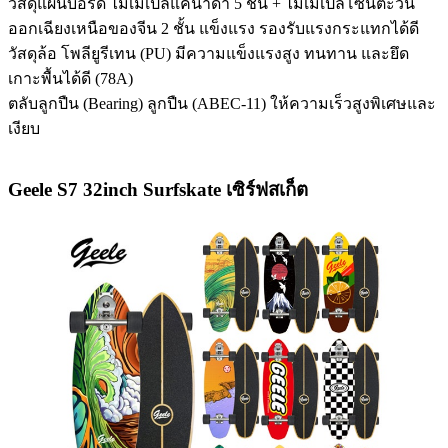
วัสดุแผ่นบอร์ด ไม้เมเปิลแคนาดา 5 ชั้น + ไม้เมเปิลโซนตะวัน
ออกเฉียงเหนือของจีน 2 ชั้น แข็งแรง รองรับแรงกระแทกได้ดี
วัสดุล้อ โพลียูรีเทน (PU) มีความแข็งแรงสูง ทนทาน และยึด
เกาะพื้นได้ดี (78A)
ตลับลูกปืน (Bearing) ลูกปืน (ABEC-11) ให้ความเร็วสูงพิเศษและ
เงียบ
Geele S7 32inch Surfskate เซิร์ฟสเก็ต