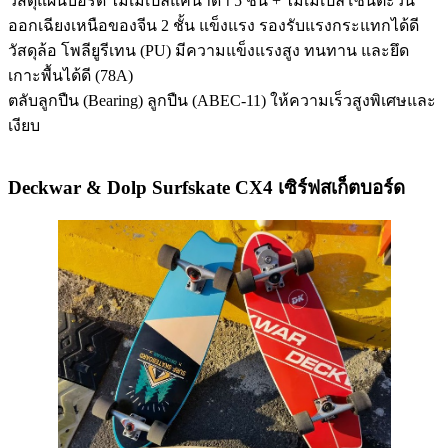
วัสดุแผ่นบอร์ด ไม้เมเปิลแคนาดา 5 ชั้น + ไม้เมเปิลโซนตะวัน
ออกเฉียงเหนือของจีน 2 ชั้น แข็งแรง รองรับแรงกระแทกได้ดี
วัสดุล้อ โพลียูรีเทน (PU) มีความแข็งแรงสูง ทนทาน และยึด
เกาะพื้นได้ดี (78A)
ตลับลูกปืน (Bearing) ลูกปืน (ABEC-11) ให้ความเร็วสูงพิเศษและ
เงียบ
Deckwar & Dolp Surfskate CX4 เซิร์ฟสเก็ตบอร์ด