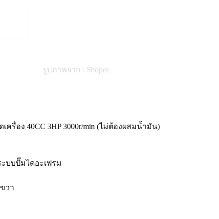
รูปภาพจาก : Shopee
ครื่อง 40CC 3HP 3000r/min (ไม่ต้องผสมน้ำมัน)
็นระบบปั๊มไดอะเฟรม
ละขวา