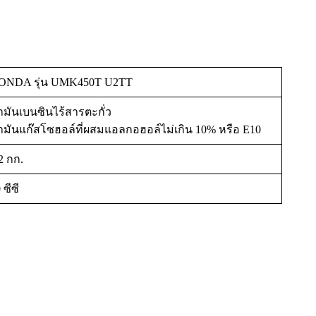
ONDA รุ่น UMK450T U2TT
ำมันเบนซินไร้สารตะกั่ว
้ำมันแก๊สโซฮอล์ที่ผสมแอลกอฮอล์ไม่เกิน 10% หรือ E10
2 กก.
 ซีซี