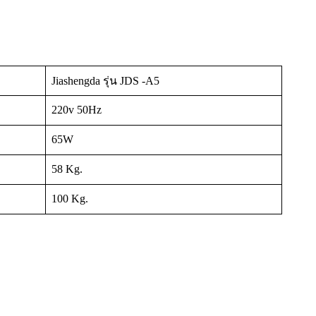
Jiashengda รุ่น JDS -A5
220v 50Hz
65W
58 Kg.
100 Kg.