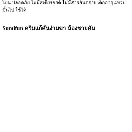
โยน ปลอดภัย ไม่มีสเตียรอยด์ ไม่มีสารอันตราย เด็กอายุ 4ขวบ
ขึ้นไป ใช้ได้
Sumifun ครีมแก้คันง่ามขา น้องชายคัน