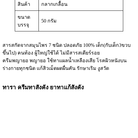
สินค้า
กลากเกลื้อน
ขนาด
50 กรัม
บรรจุ
สารสกัดจากสมุนไพร 7 ชนิด ปลอดภัย 100% เด็ก(กับเด็ก3ขวบ
ขึ้นไป) คนท้อง ผู้ใหญ่ใช้ได้ ไม่มีสารสเตียร์รอย
ครีมพญายอ พญายอ ใช้ทาแผลน้ำเหลืองเสีย โรคผิวหนังบน
ร่างกายทุกชนิด แก้สิวเม็ดผดผื่นคัน รักษาเริม งูสวัด
ทารา ครีมทาสังคัง ยาทาแก้สังคัง