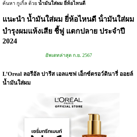
ค้นหา กูเกิ้ล ด้วย
น้ำมันใส่ผม ยี่ห้อไหนดี
แนะนำ น้ำมันใส่ผม ยี่ห้อไหนดี น้ํามันใส่ผม
บำรุงผมแห้งเสีย ชี้ฟู แตกปลาย ประจำปี
2024
อัพเดทล่าสุด ก.ย. 2567
L’Oreal ลอรีอัล ปารีส เอลแซฟ เอ็กซ์ตรอว์ดินารี่ ออยล์
น้ำมันใส่ผม