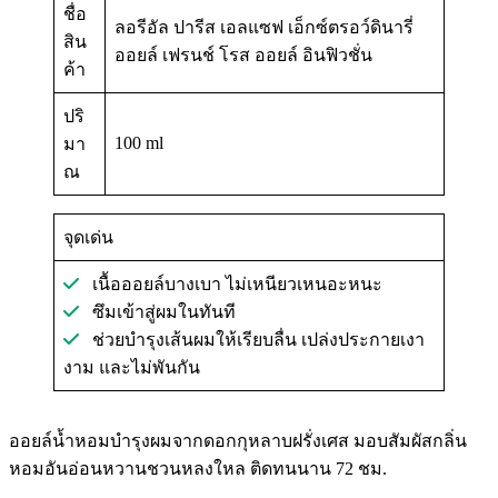
ชื่อ
ลอรีอัล ปารีส เอลแซฟ เอ็กซ์ตรอว์ดินารี่
สิน
ออยล์ เฟรนช์ โรส ออยล์ อินฟิวชั่น
ค้า
ปริ
100 ml
มา
ณ
จุดเด่น
เนื้อออยล์บางเบา ไม่เหนียวเหนอะหนะ
ซึมเข้าสู่ผมในทันที
ช่วยบำรุงเส้นผมให้เรียบลื่น เปล่งประกายเงา
งาม และไม่พันกัน
ออยล์น้ำหอมบำรุงผมจากดอกกุหลาบฝรั่งเศส มอบสัมผัสกลิ่น
หอมอันอ่อนหวานชวนหลงใหล ติดทนนาน 72 ชม.