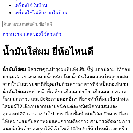
เครื่องใช้ในบ้าน
เครื่องใช้ไฟฟ้าภายในบ้าน
Search
for:
ความงาม และของใช้ส่วนตัว
น้ำมันใส่ผม ยี่ห้อไหนดี
น้ํามันใส่ผม
มีสรรพคุณบำรุงผมที่แห้งเสีย ชี้ฟู แตกปลาย ให้กลับ
มานุ่มสลวย เงางาม มีน้ำหนัก โดยน้ำมันใส่ผมส่วนใหญ่จะผลิต
จากน้ำมันธรรมชาติที่อุดมไปด้วยสารอาหารที่จำเป็นต่อเส้นผม
น้ำมันใส่ผมจะทำหน้าที่เคลือบเส้นผม ปกป้องเส้นผมจากความ
ร้อน มลภาวะ และปัจจัยภายนอกอื่นๆ ที่อาจทำให้ผมเสีย น้ำมัน
ใส่ผมมีให้เลือกหลากหลายชนิด แต่ละชนิดมีส่วนผสมและ
คุณสมบัติที่แตกต่างกันไป การเลือกซื้อน้ำมันใส่ผมจึงควรเลือก
ให้เหมาะสมกับสภาพผมและความต้องการ สามารถติดตามการ
แนะนำสินค้าของเราได้ที่เว็บไซต์ 10อันดับยี่ห้อไหนดี.com หรือ