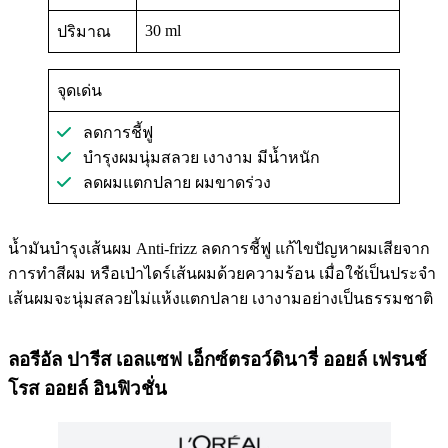
30 ml
ปริมาณ
จุดเด่น
ลดการชี้ฟู
บำรุงผมนุ่มสลวย เงางาม มีน้ำหนัก
ลดผมแตกปลาย ผมขาดร่วง
น้ำมันบำรุงเส้นผม Anti-frizz ลดการชี้ฟู แก้ไขปัญหาผมเสียจาก
การทำสีผม หรือเป่าไดร์เส้นผมด้วยความร้อน เมื่อใช้เป็นประจำ
เส้นผมจะนุ่มสลวยไม่แห้งแตกปลาย เงางามอย่างเป็นธรรมชาติ
ลอรีอัล ปารีส เอลแซฟ เอ็กซ์ตรอว์ดินารี่ ออยล์ เฟรนช์
โรส ออยล์ อินฟิวชั่น