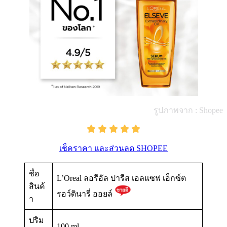
รูปภาพจาก : Shopee
เช็คราคา และส่วนลด SHOPEE
ชื่อ
L’Oreal ลอรีอัล ปารีส เอลแซฟ เอ็กซ์ต
สินค้
รอว์ดินารี่ ออยล์
า
ปริม
100 ml