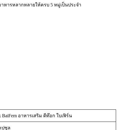
านอาหารหลากหลายให้ครบ 5 หมู่เป็นประจำ
 BaiFern อาหารเสริม ดีท๊อก ใบเฟิร์น
คปซูล