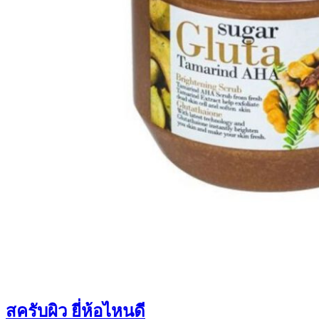
สครับผิว ยี่ห้อไหนดี