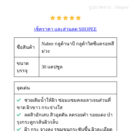
รูปภาพจาก : Shopee
เช็คราคา และส่วนลด SHOPEE
Nabee กลูต้านาบี กลูต้าวิตซีแครอทสี
ชื่อสินค้า
ม่วง
ขนาด
30 แคปซูล
บรรจุ
จุดเด่น
ช่วยเติมน้ำให้ผิว ซ่อม​แซมคลอลาเจน​ส่วนที่
ขาด ผิวขาว​ กระจ่าง​ใส
ลดสิวอักเสบ​ สิว​อุดตัน ลดรอยดำ​ รอยแดง บำ​
รุง​กระดูก​/เส้นผิว/เล็บ
ฝ้า​ กระ​ จางลง รูขุมขน​กระชับ​ขึ้น​ ผิวละเอียด​