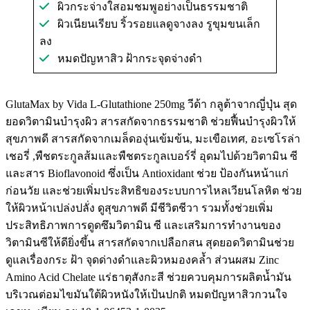
ผิวกระจ่างใสอมชมพูอย่างเป็นธรรมชาติ
ผิวเนียนเรียบ ริ้วรอยแลดูจางลง รูขุมขนเล็ก
ลง
หมดปัญหาสิว ฝ้ากระจุดจ่างดำ
GlutaMax by Vida L-Glutathione 250mg วีด้า กลูต้าจากญี่ปุ่น สุด
ยอดวิตามินบำรุงผิว สารสกัดจากธรรมชาติ ช่วยฟื้นบำรุงผิวให้
สุขภาพดี สารสกัดจากเมล็ดองุ่นเข้มข้น, มะเขือเทศ, อะเซโรล่า
เชอรี่ ,พืชตระกูลส้มและพืชตระกูลเบอร์รี่ อุดมไปด้วยวิตามิน ซี
และสาร Bioflavonoid ซึ่งเป็น Antioxidant ช่วย ป้องกันหน้าแก่
ก่อนวัย และช่วยเพิ่มประสิทธิของระบบการไหลเวียนโลหิต ช่วย
ให้ผิวหน้าเปล่งปลั่ง ดูสุขภาพดี มีชีวิตชีวา รวมทั้งช่วยเพิ่ม
ประสิทธิภาพการดูดซึมวิตามิน ซี และเสริมการทำงานของ
วิตามินซีให้ดียิ่งขึ้น สารสกัดจากเปลือกสน สุดยอดวิตามินช่วย
ดูแลเรื่องกระ ฝ้า จุดด่างดำและผิวหมองคล้ำ ส่วนผสม Zinc
Amino Acid Chelate แร่ธาตุสังกะสี ช่วยควบคุมการผลิตน้ำมัน
บริเวณต่อมไขมันใต้ผิวหนังให้เป้นปกติ หมดปัญหาสิวกวนใจ