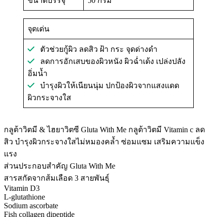
ขนาดบรรจุ
50 กรัม
จุดเด่น
ตัวช่วยกู้ผิว ลดสิว ฝ้า กระ จุดด่างดำ
ลดการอักเสบของผิวหนัง ผิวฉ่ำเด้ง เปล่งปลัง
อิ่มน้ำ
บำรุงผิวให้เนียนนุ่ม ปกป้องผิวจากแสงแดด
ผิวกระจางใส
กลูต้าวิตมี & ไฮยาวิตซี Gluta With Me กลูต้าวิตมี Vitamin c ลด
สิว บำรุงผิวกระจางใสไม่หมองคล้ำ ซ่อมแซม เสริมความแข็ง
แรง
ส่วนประกอบสำคัญ Gluta With Me
สารสกัดจากส้มเลือด 3 สายพันธ์ุ
Vitamin D3
L-glutathione
Sodium ascorbate
Fish collagen dipeptide