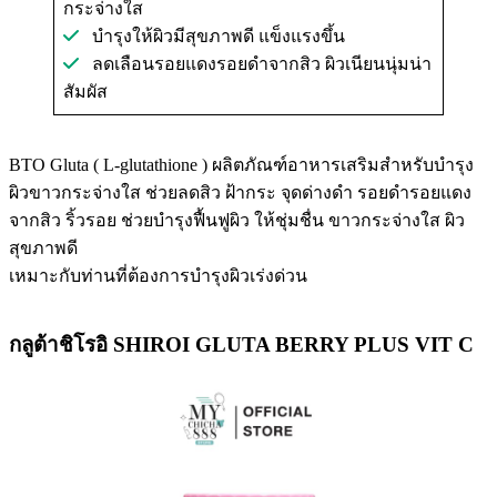
กระจ่างใส
บำรุงให้ผิวมีสุขภาพดี แข็งแรงขึ้น
ลดเลือนรอยแดงรอยดำจากสิว ผิวเนียนนุ่มน่า
สัมผัส
BTO Gluta ( L-glutathione ) ผลิตภัณฑ์อาหารเสริมสำหรับบำรุง
ผิวขาวกระจ่างใส ช่วยลดสิว ฝ้ากระ จุดด่างดำ รอยดำรอยแดง
จากสิว ริ้วรอย ช่วยบำรุงฟื้นฟูผิว ให้ชุ่มชื่น ขาวกระจ่างใส ผิว
สุขภาพดี
เหมาะกับท่านที่ต้องการบำรุงผิวเร่งด่วน
กลูต้าชิโรอิ SHIROI GLUTA BERRY PLUS VIT C